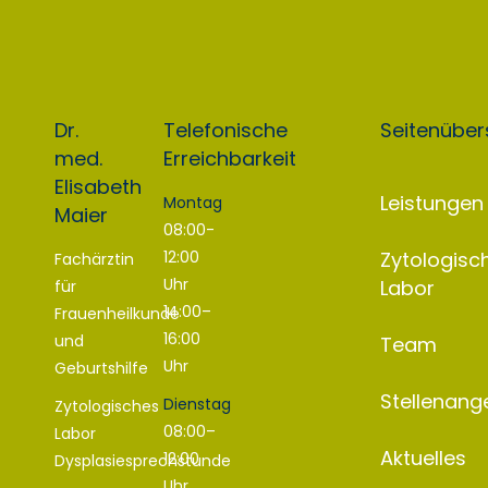
Dr.
Telefonische
Seitenüber
med.
Erreichbarkeit
Elisabeth
Leistungen
Montag
Maier
08:00-
12:00
Zytologisc
Fachärztin
Uhr
Labor
für
14:00–
Frauenheilkunde
16:00
und
Team
Uhr
Geburtshilfe
Stellenang
Dienstag
Zytologisches
08:00–
Labor
Aktuelles
12:00
Dysplasiesprechstunde
Uhr